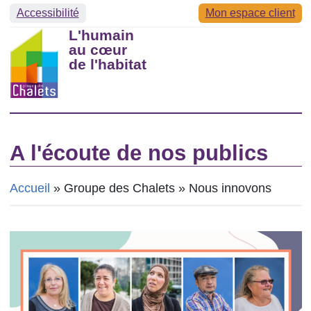
Aller au contenu principal
Accessibilité
Mon espace client
L'humain
au cœur
de l'habitat
N
A l'écoute de nos publics
Fil d'Ariane
Accueil
Groupe des Chalets
Nous innovons